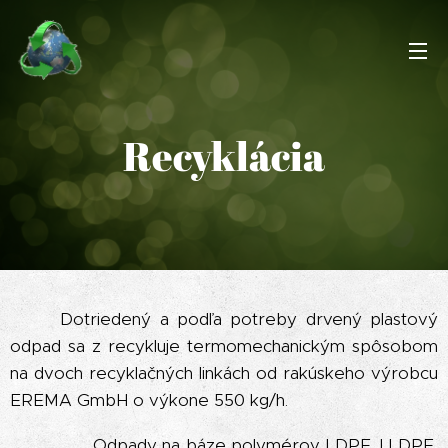
Recyklácia
Dotriedený a podľa potreby drvený plastový
odpad sa z recykluje termomechanickým spôsobom
na dvoch recyklačných linkách od rakúskeho výrobcu
EREMA GmbH o výkone 550 kg/h.
Odpady na báze polymérov LDPE, LLDPE,